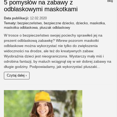
5 pomysłów na zabawy z
Blog
odblaskowymi maskotkami
Data publikacji:
12.02.2020
Tematy:
bezpieczeństwo
,
bezpieczne dziecko
,
dziecko
,
maskotka
,
maskotka odblaskowa
,
pluszak odblaskowy
W trosce o bezpieczeństwo swojej pociechy sprawiłeś jej na
prezent odblaskową zabawkę? Wbrew pozorom maskotki
odblaskowe można wykorzystać nie tylko do zwiększenia
widoczności na drodze, ale też do kreatywnych zabaw.
Wyobraźnia dzieci jest nieograniczona. Wystarczy mały miś i
odrobina fantazji, by maluch wciągnął się w wir dobrej zabawy na
długie godziny. Podpowiadamy, jak wykorzystać pluszaki...
Czytaj dalej ›