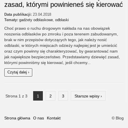
zasad, którymi powinieneś się kierować
Data publikacji:
23.04.2018
Tematy:
gadżety odblaskowe
,
odblaski
Choć prawo o ruchu drogowym nakłada na nas obowiązek
noszenia odblasków po zmroku i poza terenem zabudowanym,
brak w nim przepisów dotyczących tego, jak należy nosić
odblaski, w których miejscach odzieży najlepiej jest je umieścić
oraz czym powinny się charakteryzować, by gwarantować nam
jak największe bezpieczeństwo. Przedstawiamy dziewięć zasad,
którymi powinniśmy się kierować, jeśli chcemy...
Czytaj dalej ›
Strona 1 z 3
1
2
3
Starsze wpisy ›
Strona główna
O nas
Kontakt
© Blog