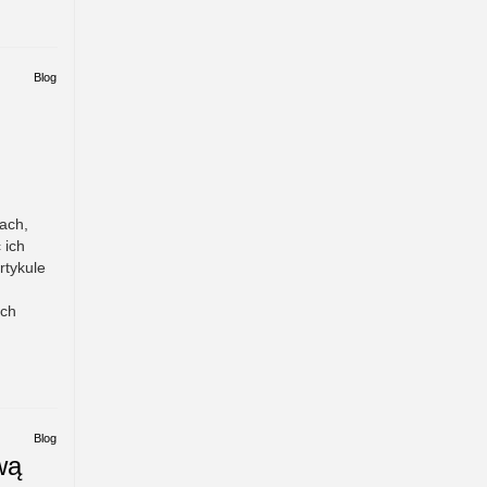
Blog
ach,
 ich
rtykule
ych
Blog
wą