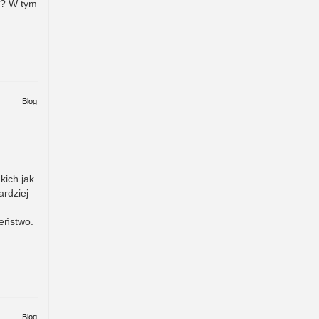
e? W tym
Blog
kich jak
ardziej
eństwo.
Blog