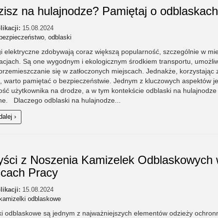
zisz na hulajnodze? Pamiętaj o odblaskach
likacji:
15.08.2024
bezpieczeństwo
,
odblaski
i elektryczne zdobywają coraz większą popularność, szczególnie w mie
acjach. Są one wygodnym i ekologicznym środkiem transportu, umożli
przemieszczanie się w zatłoczonych miejscach. Jednakże, korzystając 
, warto pamiętać o bezpieczeństwie. Jednym z kluczowych aspektów je
ść użytkownika na drodze, a w tym kontekście odblaski na hulajnodze
e. Dlaczego odblaski na hulajnodze...
dalej ›
yści z Noszenia Kamizelek Odblaskowych
scach Pracy
likacji:
15.08.2024
kamizelki odblaskowe
ki odblaskowe są jednym z najważniejszych elementów odzieży ochron