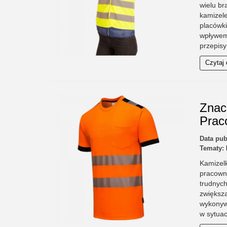
wielu br
kamizele
placówk
wpływem
przepisy
Czytaj 
Znac
Prac
Data pub
Tematy:
Kamizel
pracowni
trudnych
zwiększa
wykonyw
w sytuac