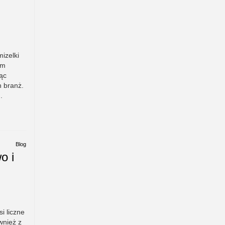
izelki
ym
ąc
h branż.
.
Blog
o i
i liczne
wnież z