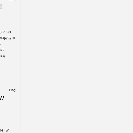
!
jskich
wiającym
z
st
 są
Blog
 w
nej w