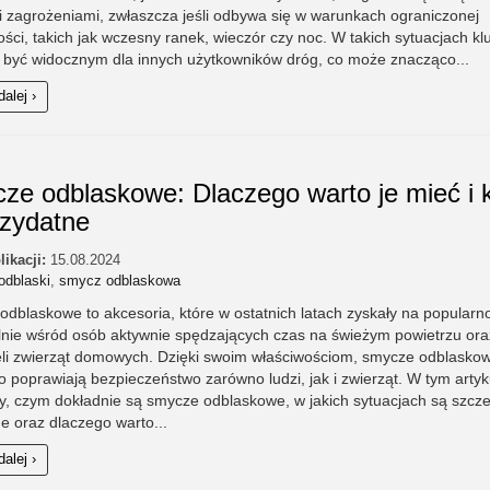
 zagrożeniami, zwłaszcza jeśli odbywa się w warunkach ograniczonej
ści, takich jak wczesny ranek, wieczór czy noc. W takich sytuacjach k
y być widocznym dla innych użytkowników dróg, co może znacząco...
dalej ›
ze odblaskowe: Dlaczego warto je mieć i 
rzydatne
likacji:
15.08.2024
odblaski
,
smycz odblaskowa
dblaskowe to akcesoria, które w ostatnich latach zyskały na popularno
lnie wśród osób aktywnie spędzających czas na świeżym powietrzu ora
ieli zwierząt domowych. Dzięki swoim właściwościom, smycze odblasko
 poprawiają bezpieczeństwo zarówno ludzi, jak i zwierząt. W tym artyk
, czym dokładnie są smycze odblaskowe, w jakich sytuacjach są szcze
e oraz dlaczego warto...
dalej ›