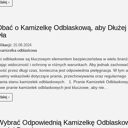
dalej ›
Dbać o Kamizelkę Odblaskową, aby Dłużej
yła
likacji:
15.08.2024
kamizelka odblaskowa
ki odblaskowe są kluczowym elementem bezpieczeństwa w wielu branż
ając widoczność i ochronę w różnych warunkach. Aby jednak zachować
ość przez długi czas, konieczna jest odpowiednia pielęgnacja. W tym a
awimy wskazówki dotyczące prania, przechowywania oraz regularnego
ania stanu kamizelek odblaskowych. 1. Pranie Kamizelek Odblaskow
we pranie kamizelek odblaskowych jest kluczowe, aby nie...
dalej ›
Wybrać Odpowiednią Kamizelkę Odblasko