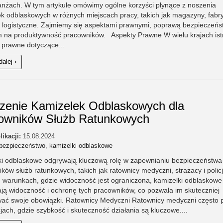
anżach. W tym artykule omówimy ogólne korzyści płynące z noszenia
k odblaskowych w różnych miejscach pracy, takich jak magazyny, fabry
i logistyczne. Zajmiemy się aspektami prawnymi, poprawą bezpieczeńs
 na produktywność pracowników. Aspekty Prawne W wielu krajach ist
 prawne dotyczące...
dalej ›
zenie Kamizelek Odblaskowych dla
owników Służb Ratunkowych
likacji:
15.08.2024
bezpieczeństwo
,
kamizelki odblaskowe
ki odblaskowe odgrywają kluczową rolę w zapewnianiu bezpieczeństwa
ków służb ratunkowych, takich jak ratownicy medyczni, strażacy i polic
 warunkach, gdzie widoczność jest ograniczona, kamizelki odblaskowe
ją widoczność i ochronę tych pracowników, co pozwala im skuteczniej
ać swoje obowiązki. Ratownicy Medyczni Ratownicy medyczni często 
jach, gdzie szybkość i skuteczność działania są kluczowe....