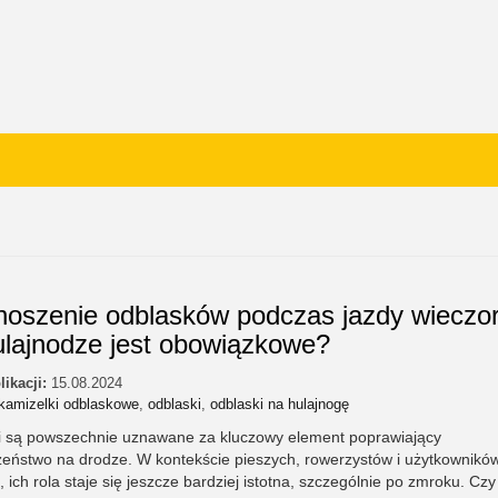
noszenie odblasków podczas jazdy wiecz
ulajnodze jest obowiązkowe?
likacji:
15.08.2024
kamizelki odblaskowe
,
odblaski
,
odblaski na hulajnogę
i są powszechnie uznawane za kluczowy element poprawiający
zeństwo na drodze. W kontekście pieszych, rowerzystów i użytkownikó
, ich rola staje się jeszcze bardziej istotna, szczególnie po zmroku. Czy