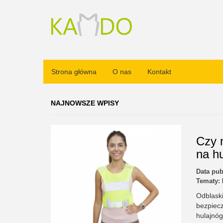
Strona główna
O nas
Kontakt
NAJNOWSZE WPISY
Czy 
na h
Data pub
Tematy:
Odblask
bezpiec
hulajnóg