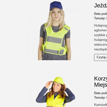
Jeźd
Data pub
Tematy:
Hulajnog
aglomer
szybkie 
hulajnóg
widoczno
niezbędn
Czytaj 
Korz
Miej
Data pub
Tematy:
Kamizel