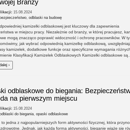
Twojej Branży
likacji:
15.08.2024
bezpieczeństwo
,
odblaski na budowę
powiedniej kamizelki odblaskowej jest kluczowy dla zapewnienia
eństwa w miejscu pracy. Niezależnie od branży, w której pracujesz, kam
owe mogą znacząco poprawić widoczność i ochronę pracowników. W t
e omówimy, jak wybrać odpowiednią kamizelkę odblaskową, uwzględniaj
asy kamizelek, dodatkowe funkcje oraz specyficzne wymagania różnyc
mienie Klasyfikacji Kamizelek Odblaskowych Kamizelki odblaskowe są..
dalej ›
ki odblaskowe do biegania: Bezpieczeństw
da na pierwszym miejscu
likacji:
15.08.2024
odblaski do biegania
,
opaski odblaskowe
 to jedna z najpopularniejszych form aktywności fizycznej, która przynos
 zdrowotne. Jednak, jak każda forma aktywności, bieganie wiąże się ró