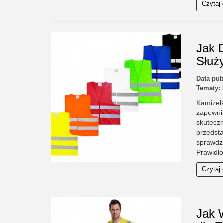
Czytaj 
Jak 
Służ
Data pub
Tematy:
Kamizel
zapewni
skuteczn
przedst
sprawdz
Prawidło
Czytaj 
Jak 