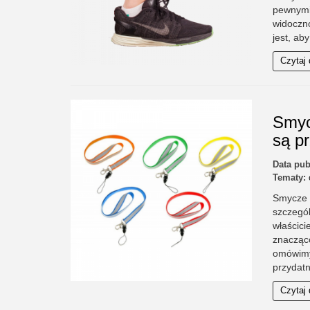
pewnymi
widoczno
jest, ab
Czytaj 
Smyc
są p
Data pub
Tematy:
Smycze o
szczegó
właścic
znacząco
omówimy
przydatn
Czytaj 