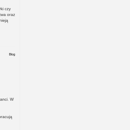
ki czy
twa oraz
nieją
Blog
janci. W
pracują