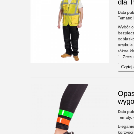
dla 
Data pub
Tematy:
Wybór od
bezpiecz
odblask
artykul
różne kl
1. Zrozu
Czytaj 
Opas
wygo
Data pub
Tematy:
Bieganie
korzyści