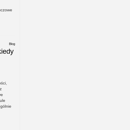
luczowe
Blog
kiedy
ści,
z
we
ule
gólnie