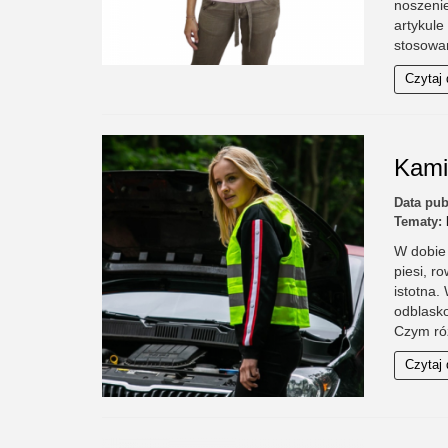
noszeni
artykule
stosowa
Czytaj 
Kami
Data pub
Tematy:
W dobie 
piesi, r
istotna.
odblask
Czym róż
Czytaj 