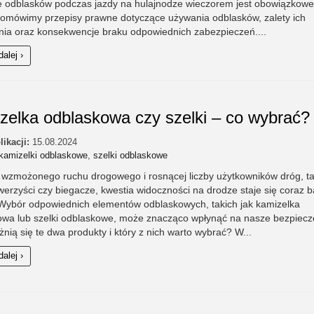
e odblasków podczas jazdy na hulajnodze wieczorem jest obowiązkow
 omówimy przepisy prawne dotyczące używania odblasków, zalety ich
nia oraz konsekwencje braku odpowiednich zabezpieczeń....
dalej ›
zelka odblaskowa czy szelki – co wybrać?
likacji:
15.08.2024
kamizelki odblaskowe
,
szelki odblaskowe
wzmożonego ruchu drogowego i rosnącej liczby użytkowników dróg, ta
owerzyści czy biegacze, kwestia widoczności na drodze staje się coraz b
 Wybór odpowiednich elementów odblaskowych, takich jak kamizelka
owa lub szelki odblaskowe, może znacząco wpłynąć na nasze bezpiecz
nią się te dwa produkty i który z nich warto wybrać? W...
dalej ›