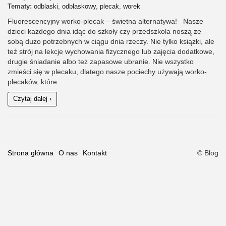
Tematy:
odblaski
,
odblaskowy
,
plecak
,
worek
Fluorescencyjny worko-plecak – świetna alternatywa! Nasze
dzieci każdego dnia idąc do szkoły czy przedszkola noszą ze
sobą dużo potrzebnych w ciągu dnia rzeczy. Nie tylko książki, ale
też strój na lekcje wychowania fizycznego lub zajęcia dodatkowe,
drugie śniadanie albo też zapasowe ubranie. Nie wszystko
zmieści się w plecaku, dlatego nasze pociechy używają worko-
plecaków, które...
Czytaj dalej ›
Strona główna
O nas
Kontakt
© Blog