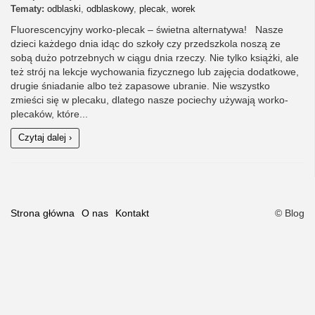
Tematy:
odblaski
,
odblaskowy
,
plecak
,
worek
Fluorescencyjny worko-plecak – świetna alternatywa! Nasze
dzieci każdego dnia idąc do szkoły czy przedszkola noszą ze
sobą dużo potrzebnych w ciągu dnia rzeczy. Nie tylko książki, ale
też strój na lekcje wychowania fizycznego lub zajęcia dodatkowe,
drugie śniadanie albo też zapasowe ubranie. Nie wszystko
zmieści się w plecaku, dlatego nasze pociechy używają worko-
plecaków, które...
Czytaj dalej ›
Strona główna
O nas
Kontakt
© Blog