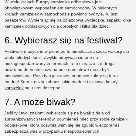
W wielu krajach Europy kamizelka odblaskowa jest
obowiązkowym wyposażeniem samochodów. W niektórych
krajach kamizelek w samochodzie powinno być tyle, ilu jest
pasażerów. Wybierając się na objazdową wycieczkę, zapakuj kilka
kamizelek odblaskowych dla dorosłych i kilka dla dzieci.
6. Wybierasz się na festiwal?
Festiwale muzyczne w plenerze to nieodłączna część wakacji dla
wielu młodych ludzi. Zwykle odbywają się one na
niezagospodarowanych terenach, a to oznacza, że droga
powrotna do hostelu czy na pole namiotowe może być
nieoświetlona. Poza tym jaskrawe, neonowe kolory są teraz
modne! Sam zresztą zobacz, jakie modele i ciekawe kolory
kamizelek
są u nas dostępne.
7. A może biwak?
Jeśli ty i twoi znajomi wybieracie się na biwak z dala od
zurbanizowanych terenów, powinieneś mieć przy sobie kamizelki
odblaskowe, która pozwolą wam się nie zgubić wieczorami i
zabezpieczą was w przypadku niespodziewanych