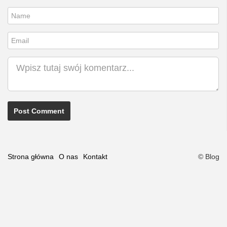
Nick
Email
Komentarz
Strona główna
O nas
Kontakt
© Blog