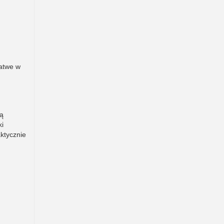
łatwe w
ią
ki
ktycznie