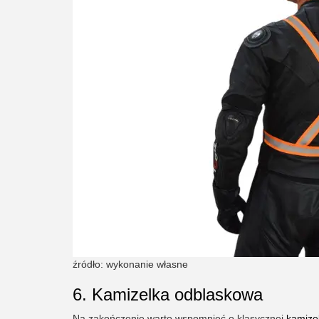
źródło: wykonanie własne
6. Kamizelka odblaskowa
Na zakończenie warto wspomnieć o klasycznej
kamize