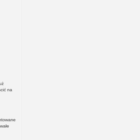
uż
cić na
ontowane
rwałe