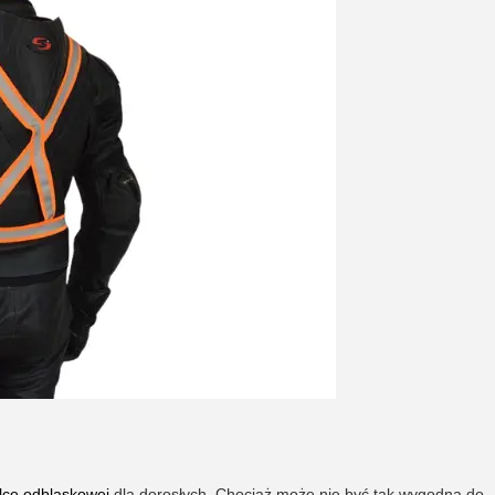
lce odblaskowej
dla dorosłych. Chociaż może nie być tak wygodna do