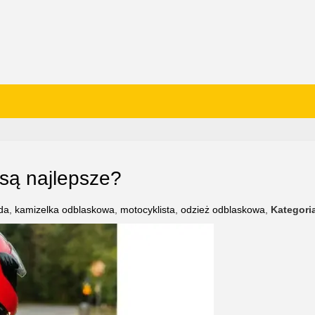
 są najlepsze?
da
,
kamizelka odblaskowa
,
motocyklista
,
odzież odblaskowa
,
Kategori