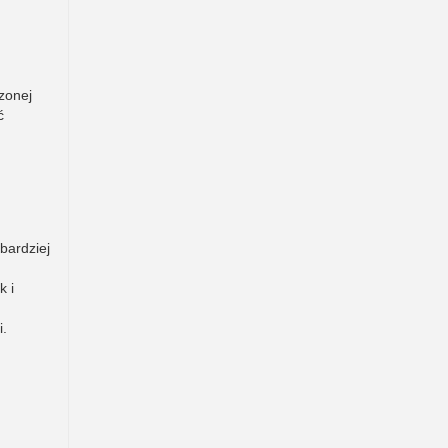
zonej
ć
bardziej
k i
i.