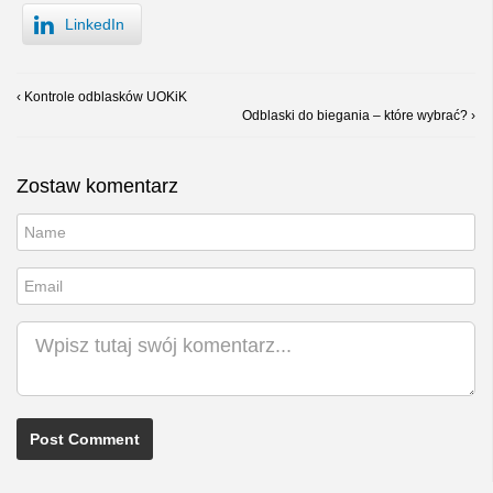
LinkedIn
‹ Kontrole odblasków UOKiK
Odblaski do biegania – które wybrać? ›
Zostaw komentarz
Nick
Email
Komentarz