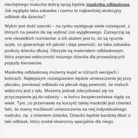
niechętnego malucha dobrą opcją będzie
maskotka odblaskowa
.
Jak wygląda taka zabawka i czemu to najbardziej atrakcyjny
odblask dla dziecka?
Wybór jest dość szeroki – na rynku występuje wiele rozwiązań, z
których na pewno da się wybrać coś wyjątkowego. Zazwyczaj są
one niewielkich rozmiarów, a ich atutem jest to, że są ręcznie
szyte, co gwarantuje ich jakość i daje pewność, że taka zabawka
posłuży dziecku dłużej. Obszyte są materiałem odblaskowym,
który poprawi widoczność naszego dziecka dla prowadzących
pojazdy kierowców.
Maskotkę odblaskową możemy kupić w różnych wersjach i
kolorach. Najlepszym rozwiązaniem będzie umieszczenie jej przy
plecaku, ponieważ odblaski na plecak dają pewność, że maluch
widoczny jest z tyłu. Możemy jednak zdecydować się na
przyczepienie jej do odzieży – w końcu bezpieczeństwa nigdy za
wiele. Tym, co przemawia na korzyść takiej maskotki jest również
fakt, że mamy możliwość umieszczenia na niej indywidualnego
nadruku, np. z imieniem dziecka. Dziecko będzie bardziej dbać o
taki odblask, który został stworzony specjalnie dla niego.