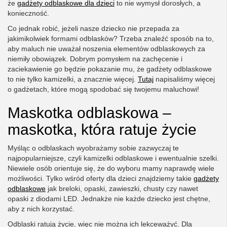
że
gadżety odblaskowe dla dzieci
to nie wymysł dorosłych, a
konieczność.
Co jednak robić, jeżeli nasze dziecko nie przepada za
jakimikolwiek formami odblasków? Trzeba znaleźć sposób na to,
aby maluch nie uważał noszenia elementów odblaskowych za
niemiły obowiązek. Dobrym pomysłem na zachęcenie i
zaciekawienie go będzie pokazanie mu, że gadżety odblaskowe
to nie tylko kamizelki, a znacznie więcej.
Tutaj
napisaliśmy więcej
o gadżetach, które mogą spodobać się twojemu maluchowi!
Maskotka odblaskowa –
maskotka, która ratuje życie
Myśląc o odblaskach wyobrażamy sobie zazwyczaj te
najpopularniejsze, czyli kamizelki odblaskowe i ewentualnie szelki.
Niewiele osób orientuje się, że do wyboru mamy naprawdę wiele
możliwości. Tylko wśród oferty dla dzieci znajdziemy takie
gadżety
odblaskowe
jak breloki, opaski, zawieszki, chusty czy nawet
opaski z diodami LED. Jednakże nie każde dziecko jest chętne,
aby z nich korzystać.
Odblaski ratują życie, więc nie można ich lekceważyć. Dla