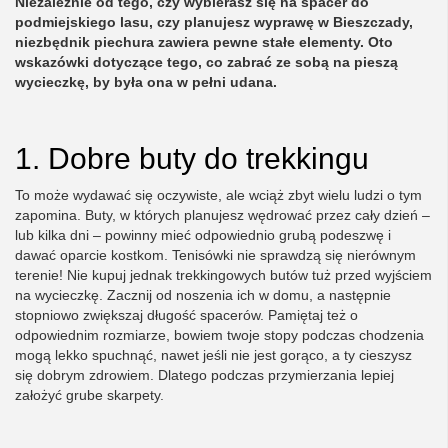
Niezależnie od tego, czy wybierasz się na spacer do
podmiejskiego lasu, czy planujesz wyprawę w Bieszczady,
niezbędnik piechura zawiera pewne stałe elementy. Oto
wskazówki dotyczące tego, co zabrać ze sobą na pieszą
wycieczkę, by była ona w pełni udana.
1. Dobre buty do trekkingu
To może wydawać się oczywiste, ale wciąż zbyt wielu ludzi o tym
zapomina. Buty, w których planujesz wędrować przez cały dzień –
lub kilka dni – powinny mieć odpowiednio grubą podeszwę i
dawać oparcie kostkom. Tenisówki nie sprawdzą się nierównym
terenie! Nie kupuj jednak trekkingowych butów tuż przed wyjściem
na wycieczkę. Zacznij od noszenia ich w domu, a następnie
stopniowo zwiększaj długość spacerów. Pamiętaj też o
odpowiednim rozmiarze, bowiem twoje stopy podczas chodzenia
mogą lekko spuchnąć, nawet jeśli nie jest gorąco, a ty cieszysz
się dobrym zdrowiem. Dlatego podczas przymierzania lepiej
założyć grube skarpety.