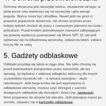
Ochrona słoneczna jest niezwykle istotna, niezależnie od tego, w
jakiej porze roku wybierasz się na wycieczkę i jaka panuje
pogoda. Słońce może być zdradliwe. Nawet jeśli nie grozi ci
poważne poparzenie słoneczne, nie chcesz przecież przez
kolejny tydzień chodzić do pracy z czerwonymi plamami na nosie i
policzkach. Przed krótkim jednodniowym marszem odbywającym
się jesienią wystarczy posmarować się filtrem SPF 15, ale jeśli
wybierasz się na kilkudniową wycieczkę, zwłaszcza latem, zabierz
mocny filtr ze sobą.
5. Gadżety odblaskowe
Odblaski przydają się także w ciągu dnia. Nie tylko chronią cię
przed ewentualnym potrąceniem przez samochód, ale też
sprawią, że będziesz z większej odległości widoczny dla innych
uczestników wycieczki lub – w sytuacji awaryjnej – służb
ratunkowych. Jeśli twoja kurtka nie jest wyposażona w
odblaskowe elementy, możesz użyć któregoś z szeroko
dostępnych odblasków dla dorosłych i dzieci (np.
zawieszek
),
które przypniesz do ubrania lub plecaka. Jeśli planujesz marsz po
zmroku, zaopatrz się w
kamizelkę odblaskową
.