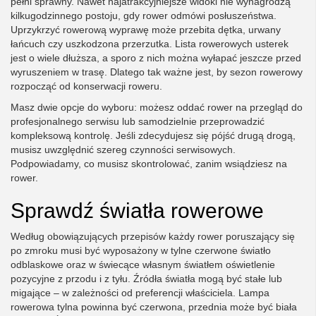
pełni sprawny. Nawet najatrakcyjniejsze widoki nie wynagrodzą
kilkugodzinnego postoju, gdy rower odmówi posłuszeństwa.
Uprzykrzyć rowerową wyprawę może przebita dętka, urwany
łańcuch czy uszkodzona przerzutka. Lista rowerowych usterek
jest o wiele dłuższa, a sporo z nich można wyłapać jeszcze przed
wyruszeniem w trasę. Dlatego tak ważne jest, by sezon rowerowy
rozpocząć od konserwacji roweru.
Masz dwie opcje do wyboru: możesz oddać rower na przegląd do
profesjonalnego serwisu lub samodzielnie przeprowadzić
kompleksową kontrolę. Jeśli zdecydujesz się pójść drugą drogą,
musisz uwzględnić szereg czynności serwisowych.
Podpowiadamy, co musisz skontrolować, zanim wsiądziesz na
rower.
Sprawdź światła rowerowe
Według obowiązujących przepisów każdy rower poruszający się
po zmroku musi być wyposażony w tylne czerwone światło
odblaskowe oraz w świecące własnym światłem oświetlenie
pozycyjne z przodu i z tyłu. Źródła światła mogą być stałe lub
migające – w zależności od preferencji właściciela. Lampa
rowerowa tylna powinna być czerwona, przednia może być biała