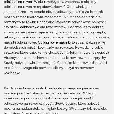
odblaski na rower
. Wielu rowerzystów zastanawia się, czy
odblaski na rowerze są obowiązkowe? Odpowiedź jest
jednoznaczna – w terenie niezabudowanym tak, a za ich brak
można zostać ukaranym mandatem. Skuteczne odblaski dla
rowerzysty to również specjalne kamizelki odblaskowe na rower
czy
szelki odblaskowe
dla rowerzystów. Podczas jazdy dobrze
sprawdzą się zapewniające nie tylko widoczność, ale też ciepło,
rękawy odblaskowe na rower, a życie uratować nam mogą zwykłe
naklejki odblaskowe.
Odblaskowe naklejki
to strzał w dziesiątkę
do młodszych miłośników jazdy na rowerze. Powiedzmy sobie
szczerze: które dziecko nie chciałoby naklejki na rower dziecięcy?
Atrakcyjne dla maluchów są też odblaski rowerowe na szprychy.
Każdy rodzic powinien pamiętać, że odblaski na rower dla dzieci
to coś, bez czego nie powinno się wyruszyć na rowerową
wycieczkę.
Każdy świadomy uczestnik ruchu drogowego na pierwszym
miejscu powinien stawiać swoje bezpieczeństwo. W jego
zwiększeniu pomogą odblaski rowerowe takie jak szelki
odblaskowe na rower czy odblaskowe opaski, które założyć
można na nadgarstek, ramię lub kostkę. Wystarczy tak niewiele,
by uratować swoje życie i zdrowie.