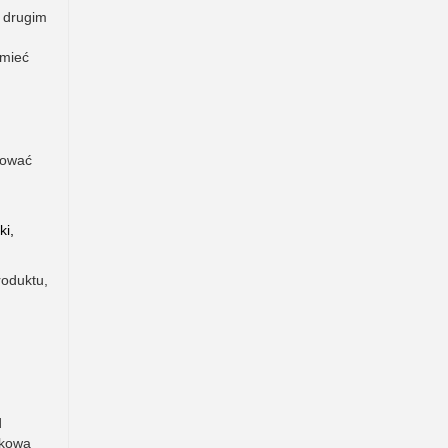
W drugim
 mieć
pować
ki,
roduktu,
d
kowa