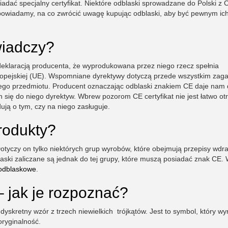
dać specjalny certyfikat. Niektóre odblaski sprowadzane do Polski z C
odpowiadamy, na co zwrócić uwagę kupując odblaski, aby być pewnym ic
wiadczy?
eklaracją producenta, że wyprodukowana przez niego rzecz spełnia
ropejskiej (UE). Wspomniane dyrektywy dotyczą przede wszystkim zag
go przedmiotu. Producent oznaczając odblaski znakiem CE daje nam
się do niego dyrektyw. Wbrew pozorom CE certyfikat nie jest łatwo ot
ują o tym, czy na niego zasługuje.
produkty?
otyczy on tylko niektórych grup wyrobów, które obejmują przepisy wdr
ski zaliczane są jednak do tej grupy, które muszą posiadać znak CE. 
 odblaskowe
.
 jak je rozpoznać?
yskretny wzór z trzech niewielkich trójkątów. Jest to symbol, który wy
oryginalność.