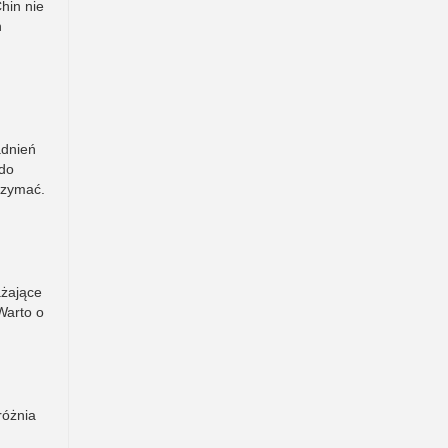
hin nie
h
adnień
 do
rzymać.
ażające
Warto o
różnia