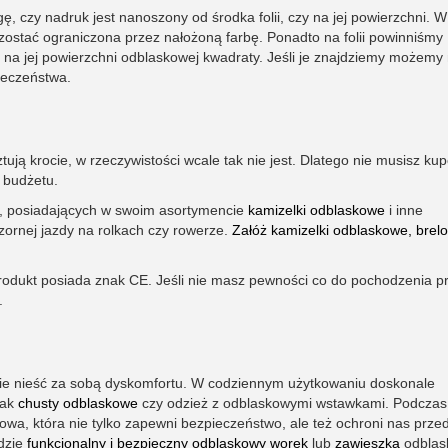
ę, czy nadruk jest nanoszony od środka folii, czy na jej powierzchni. 
stać ograniczona przez nałożoną farbę. Ponadto na folii powinniśmy
e na jej powierzchni odblaskowej kwadraty. Jeśli je znajdziemy możemy
ieczeństwa.
ują krocie, w rzeczywistości wcale tak nie jest. Dlatego nie musisz ku
 budżetu.
ch, posiadających w swoim asortymencie
kamizelki odblaskowe
i inne
ornej jazdy na rolkach czy rowerze.
Załóż kamizelki odblaskowe, brelo
rodukt posiada znak CE. Jeśli nie masz pewności co do pochodzenia p
.
dzie nieść za sobą dyskomfortu. W codziennym użytkowaniu doskonale
jak
chusty odblaskowe
czy odzież z odblaskowymi wstawkami. Podczas
wa, która nie tylko zapewni bezpieczeństwo, ale też ochroni nas prze
ędzie
funkcjonalny i bezpieczny odblaskowy worek
lub
zawieszka
odblas