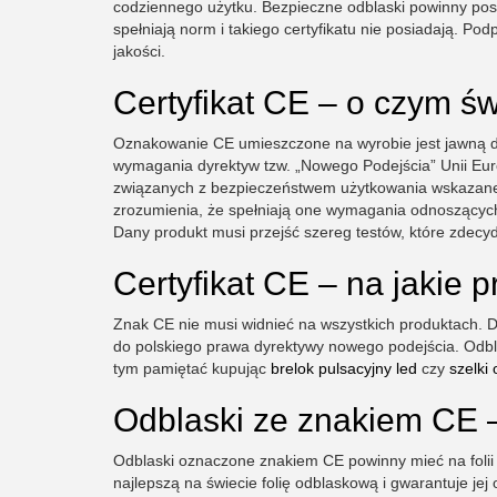
codziennego użytku. Bezpieczne odblaski powinny posia
spełniają norm i takiego certyfikatu nie posiadają. P
jakości.
Certyfikat CE – o czym ś
Oznakowanie CE umieszczone na wyrobie jest jawną d
wymagania dyrektyw tzw. „Nowego Podejścia” Unii Eu
związanych z bezpieczeństwem użytkowania wskazane
zrozumienia, że spełniają one wymagania odnoszących 
Dany produkt musi przejść szereg testów, które zdecyd
Certyfikat CE – na jakie 
Znak CE nie musi widnieć na wszystkich produktach. D
do polskiego prawa dyrektywy nowego podejścia. Odbla
tym pamiętać kupując
brelok pulsacyjny led
czy
szelki
Odblaski ze znakiem CE –
Odblaski oznaczone znakiem CE powinny mieć na folii d
najlepszą na świecie folię odblaskową i gwarantuje jej 