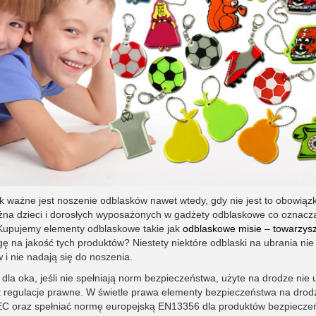
k ważne jest noszenie odblasków nawet wtedy, gdy nie jest to obowiąz
żna dzieci i dorosłych wyposażonych w gadżety odblaskowe co oznacz
 Kupujemy elementy odblaskowe takie jak
odblaskowe misie – towarzys
ę na jakość tych produktów? Niestety niektóre odblaski na ubrania nie
 i nie nadają się do noszenia.
dla oka, jeśli nie spełniają norm bezpieczeństwa, użyte na drodze nie 
 regulacje prawne. W świetle prawa elementy bezpieczeństwa na drod
EC oraz spełniać normę europejską EN13356 dla produktów bezpiecze