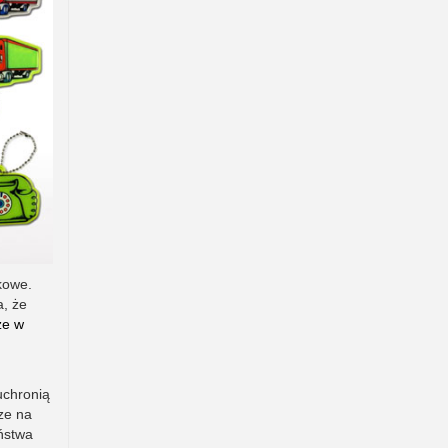
kowe.
a, że
ze w
uchronią
ze na
ństwa