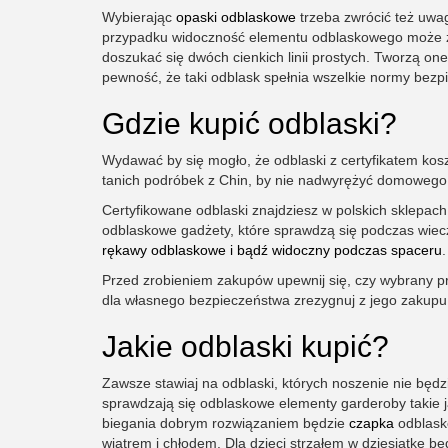
Wybierając
opaski odblaskowe
trzeba zwrócić też uwag
przypadku widoczność elementu odblaskowego może zo
doszukać się dwóch cienkich linii prostych. Tworzą on
pewność, że taki odblask spełnia wszelkie normy bezp
Gdzie kupić odblaski?
Wydawać by się mogło, że odblaski z certyfikatem koszt
tanich podróbek z Chin, by nie nadwyrężyć domowego
Certyfikowane odblaski znajdziesz w polskich sklepa
odblaskowe gadżety, które sprawdzą się podczas wiecz
rękawy odblaskowe i bądź widoczny podczas spaceru
.
Przed zrobieniem zakupów upewnij się, czy wybrany p
dla własnego bezpieczeństwa zrezygnuj z jego zakupu
Jakie odblaski kupić?
Zawsze stawiaj na odblaski, których noszenie nie bę
sprawdzają się odblaskowe elementy garderoby takie 
biegania dobrym rozwiązaniem będzie
czapka
odblasko
wiatrem i chłodem. Dla dzieci strzałem w dziesiątkę b