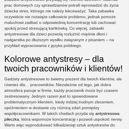
prac domowych czy sprawdzianów potrafi wprowadzić do życia
dziecka stres, którego nie należy lekceważyć. Taka zabawka
oczywiście nie rozwiąże całkowicie problemu, jednak pomoże
maluchowi zadbać o odpowiednią koncentrację lub zachować
spokój przed stresującą kartkówką. Co więcej, zabawki
antystresowe dla dzieci pozwolą rozluźnić mięśnie dłoni i
nadgarstka po dłuższym wysiłku związanym z pisaniem – na
przykład wypracowania z języka polskiego.
Kolorowe antystresy – dla
twoich pracowników i klientów!
Gadżety antystresowe to świetny prezent dla twoich klientów, ale
również dla… pracowników. Niezależnie od tego, jak dobra
atmosfera panuje w firmie, każdy pracownik może być czasem
zestresowany. Jednym razem jest to spowodowane
problematycznym klientem, kiedy indziej trudnym zleceniem,
opóźnieniem w dostawie czy różnicą zdań pomiędzy
współpracownikami. W takich chwilach przyda się
antystresowa
piłeczka
, która wspomoże koncentrację i pozwoli uspokoić nerwy.
Warto więc wyprodukować kilkadziesiąt sztuk antystresów do