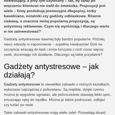
interesujący, a przy tym użyteczny – tak, by zaraz po
wręczeniu klientowi nie trafił do śmietnika. Propozycji jest
wiele – firmy produkują promocyjne długopisy, torby
bawełniane, notatniki czy gadżety odblaskowe. Równie
ciekawą, a znacznie mniej popularną propozycją, są
antystresy reklamowe. Czym się wyróżniają i dlaczego warto
w nie zainwestować?
Gadżety antystresowe dawniej były bardzo popularne. Później
nieco odeszły w zapomnienie – zupełnie niesłusznie! Dziś na
szczęście wracają do łask i znów korzysta z nich coraz więcej
osób, doceniając ich działanie. Dlaczego są takie przydatne?
Gadżety antystresowe – jak
działają?
Gadżety antystresowe
to niewielkie zabawki o różnych kształtach,
wykonane najczęściej z poliuretanu. Są miękkie, dzięki czemu
można je wygodnie ugniatać, ale jednocześnie stawiają lekki opór,
zmuszając rękę do wysiłku. Można je także podrzucać, odbijać
czy turlać po stole.
Takie zabawki antystresowe mają wiele zalet. Pozwalają skupić