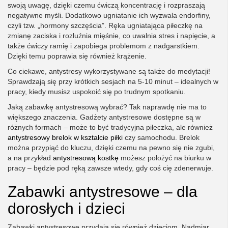
swoją uwagę, dzięki czemu ćwiczą koncentrację i rozpraszają
negatywne myśli. Dodatkowo ugniatanie ich wyzwala endorfiny,
czyli tzw. „hormony szczęścia”. Ręka ugniatająca piłeczkę na
zmianę zaciska i rozluźnia mięśnie, co uwalnia stres i napięcie, a
także ćwiczy ramię i zapobiega problemom z nadgarstkiem.
Dzięki temu poprawia się również krążenie.
Co ciekawe, antystresy wykorzystywane są także do medytacji!
Sprawdzają się przy krótkich sesjach na 5-10 minut – idealnych w
pracy, kiedy musisz uspokoić się po trudnym spotkaniu.
Jaką zabawkę antystresową wybrać? Tak naprawdę nie ma to
większego znaczenia. Gadżety antystresowe dostępne są w
różnych formach – może to być tradycyjna piłeczka, ale również
antystresowy brelok w kształcie piłki
czy samochodu. Brelok
można przypiąć do kluczu, dzięki czemu na pewno się nie zgubi,
a na przykład
antystresową kostkę
możesz położyć na biurku w
pracy – będzie pod ręką zawsze wtedy, gdy coś cię zdenerwuje.
Zabawki antystresowe – dla
dorosłych i dzieci
Zabawki antystresowe przydają się również dzieciom. Nadmiar