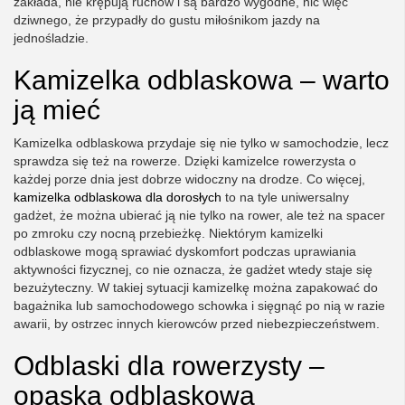
zakłada, nie krępują ruchów i są bardzo wygodne, nic więc
dziwnego, że przypadły do gustu miłośnikom jazdy na
jednośladzie.
Kamizelka odblaskowa – warto
ją mieć
Kamizelka odblaskowa przydaje się nie tylko w samochodzie, lecz
sprawdza się też na rowerze. Dzięki kamizelce rowerzysta o
każdej porze dnia jest dobrze widoczny na drodze. Co więcej,
kamizelka odblaskowa dla dorosłych
to na tyle uniwersalny
gadżet, że można ubierać ją nie tylko na rower, ale też na spacer
po zmroku czy nocną przebieżkę. Niektórym kamizelki
odblaskowe mogą sprawiać dyskomfort podczas uprawiania
aktywności fizycznej, co nie oznacza, że gadżet wtedy staje się
bezużyteczny. W takiej sytuacji kamizelkę można zapakować do
bagażnika lub samochodowego schowka i sięgnąć po nią w razie
awarii, by ostrzec innych kierowców przed niebezpieczeństwem.
Odblaski dla rowerzysty –
opaska odblaskowa