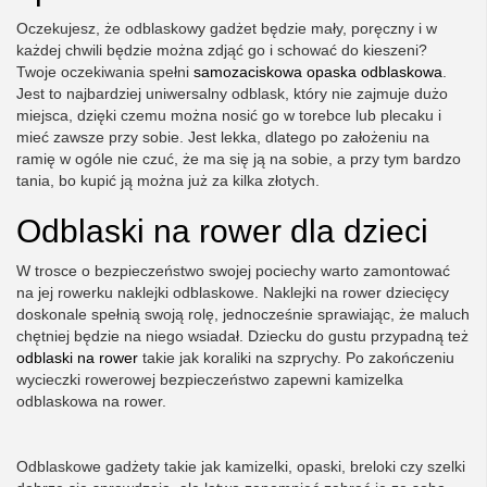
Oczekujesz, że odblaskowy gadżet będzie mały, poręczny i w
każdej chwili będzie można zdjąć go i schować do kieszeni?
Twoje oczekiwania spełni
samozaciskowa opaska odblaskowa
.
Jest to najbardziej uniwersalny odblask, który nie zajmuje dużo
miejsca, dzięki czemu można nosić go w torebce lub plecaku i
mieć zawsze przy sobie. Jest lekka, dlatego po założeniu na
ramię w ogóle nie czuć, że ma się ją na sobie, a przy tym bardzo
tania, bo kupić ją można już za kilka złotych.
Odblaski na rower dla dzieci
W trosce o bezpieczeństwo swojej pociechy warto zamontować
na jej rowerku naklejki odblaskowe. Naklejki na rower dziecięcy
doskonale spełnią swoją rolę, jednocześnie sprawiając, że maluch
chętniej będzie na niego wsiadał. Dziecku do gustu przypadną też
odblaski na rower
takie jak koraliki na szprychy. Po zakończeniu
wycieczki rowerowej bezpieczeństwo zapewni kamizelka
odblaskowa na rower.
Odblaskowe gadżety takie jak kamizelki, opaski, breloki czy szelki