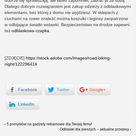
dobrze się sprawdzają, ale łatwo zapomnieć zabrać je ze sobą.
Dlatego dobrym rozwiązaniem jest zakup odzieży z odblaskowymi
elementami, bez której z domu nie wyjdziesz. W sklepach z
ciuchami na rower znaleźć można koszulki i leginsy zaopatrzone
w odbijające światło wstawki. Bezpieczeństwo na drodze zapewni
też
odblaskowa czapka
.
[ZDJĘCIE]
https://stock.adobe.com/images/road-biking-
night/122296414
Facebook
Twitter
Google+
LinkedIn
‹ 5 pomysłów na gadżety reklamowe dla Twojej firmy!
Odblaski dla pieszych – aktualne przepisy ›